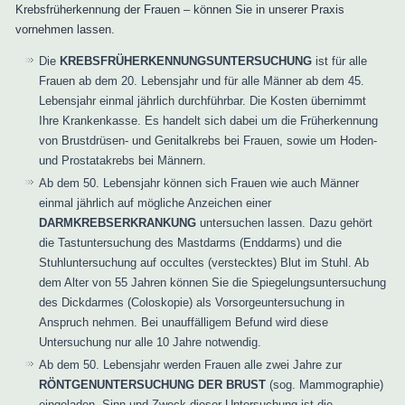
Krebsfrüherkennung der Frauen – können Sie in unserer Praxis
vornehmen lassen.
Die
KREBSFRÜHERKENNUNGSUNTERSUCHUNG
ist für alle
Frauen ab dem 20. Lebensjahr und für alle Männer ab dem 45.
Lebensjahr einmal jährlich durchführbar. Die Kosten übernimmt
Ihre Krankenkasse. Es handelt sich dabei um die Früherkennung
von Brustdrüsen- und Genitalkrebs bei Frauen, sowie um Hoden-
und Prostatakrebs bei Männern.
Ab dem 50. Lebensjahr können sich Frauen wie auch Männer
einmal jährlich auf mögliche Anzeichen einer
DARMKREBSERKRANKUNG
untersuchen lassen. Dazu gehört
die Tastuntersuchung des Mastdarms (Enddarms) und die
Stuhluntersuchung auf occultes (verstecktes) Blut im Stuhl. Ab
dem Alter von 55 Jahren können Sie die Spiegelungsuntersuchung
des Dickdarmes (Coloskopie) als Vorsorgeuntersuchung in
Anspruch nehmen. Bei unauffälligem Befund wird diese
Untersuchung nur alle 10 Jahre notwendig.
Ab dem 50. Lebensjahr werden Frauen alle zwei Jahre zur
RÖNTGENUNTERSUCHUNG DER BRUST
(sog. Mammographie)
eingeladen. Sinn und Zweck dieser Untersuchung ist die