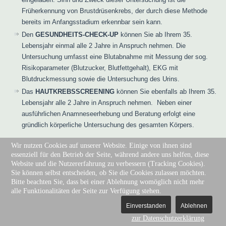
Früherkennung von Brustdrüsenkrebs, der durch diese Methode
bereits im Anfangsstadium erkennbar sein kann.
Den
GESUNDHEITS-CHECK-UP
können Sie ab Ihrem 35.
Lebensjahr einmal alle 2 Jahre in Anspruch nehmen. Die
Untersuchung umfasst eine Blutabnahme mit Messung der sog.
Risikoparameter (Blutzucker, Blutfettgehalt), EKG mit
Blutdruckmessung sowie die Untersuchung des Urins.
Das
HAUTKREBSSCREENING
können Sie ebenfalls ab Ihrem 35.
Lebensjahr alle 2 Jahre in Anspruch nehmen. Neben einer
ausführlichen Anamneseerhebung und Beratung erfolgt eine
gründlich körperliche Untersuchung des gesamten Körpers.
Wir nutzen Cookies auf unserer Website. Einige von ihnen sind
essenziell für den Betrieb der Seite, während andere uns helfen, diese
Website und die Nutzererfahrung zu verbessern (Tracking Cookies).
Sie können selbst entscheiden, ob Sie die Cookies zulassen möchten.
Impressum
|
Kontakt
|
Sprechzeiten
Bitte beachten Sie, dass bei einer Ablehnung womöglich nicht mehr
alle Funktionalitäten der Seite zur Verfügung stehen.
Copyright © 2024. All Rights Reserved.
Einverstanden
Ablehnen
zur Datenschutzerklärung
Joomla template
created with Artisteer.