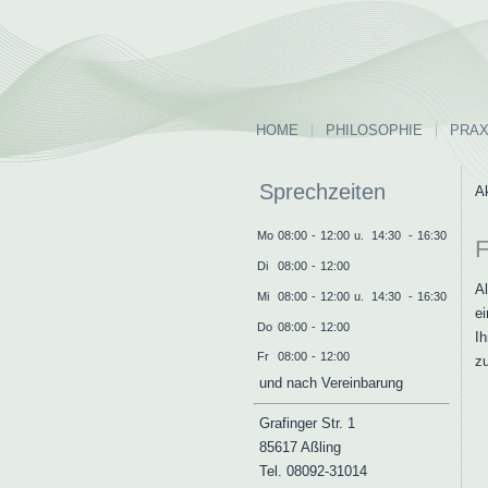
HOME
PHILOSOPHIE
PRAX
Sprechzeiten
Ak
Mo
08:00
-
12:00
u.
14:30
-
16:30
F
Di
08:00
-
12:00
Al
Mi
08:00
-
12:00
u.
14:30
-
16:30
e
Do
08:00
-
12:00
Ih
Fr
08:00
-
12:00
z
und nach Vereinbarung
Grafinger Str. 1
85617 Aßling
Tel. 08092-31014