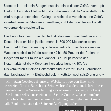
Ursache ist meist ein Blutgerinnsel das eines dieser Gefäße verstopft.
Dadurch kann das Blut nicht mehr zirkulieren und die Sauerstoffzufuhr
wird abrupt unterbrochen. Gelingt es nicht, das verschlossene Gefäß
innerhalb weniger Stunden zu eröffnen, stirbt der von diesem Gefäß
versorgte Herzmuskelteil ab.
Ein Herzinfarkt kommt in den Industrieländern immer häufiger vor. In
Deutschland erleiden jährlich mehr als 500.000 Menschen einen
Herzinfarkt. Die Erkrankung ist lebensbedrohlich: in den ersten vier
Wochen nach dem Infarkt sterben 40 bis 50 Prozent der Patienten –
insgesamt mehr Frauen als Männer. Die Hauptursache des
Herzinfarkts ist die » Koronare Herzerkrankung (KHK). Als
Risikofaktoren für einen Herzinfarkt sind in erster Linie zu erwähnen
das Tabakrauchen, » Bluthochdruck, » Fettstoffwechselstörung und »
Arteriosklerose.
Wir nutzen Cookies auf unserer Website. Einige von ihnen sind
essenziell für den Betrieb der Seite, während andere uns helfen, diese
Website und die Nutzererfahrung zu verbessern (Tracking Cookies).
Sie können selbst entscheiden, ob Sie die Cookies zulassen möchten.
Impressum
|
Kontakt
|
Sprechzeiten
Bitte beachten Sie, dass bei einer Ablehnung womöglich nicht mehr
alle Funktionalitäten der Seite zur Verfügung stehen.
Copyright © 2024. All Rights Reserved.